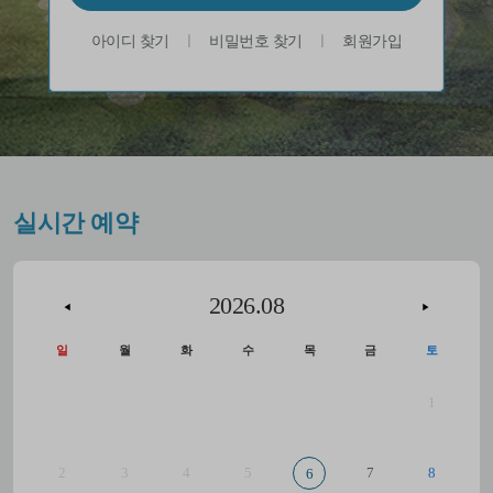
아이디 찾기
ㅣ
비밀번호 찾기
ㅣ
회원가입
실시간 예약
2026.08
◀
▶
일
월
화
수
목
금
토
1
2
3
4
5
7
8
6